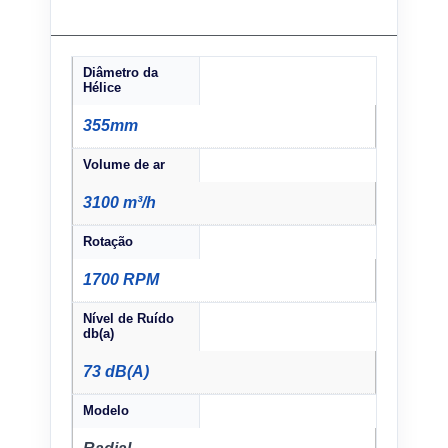
Diâmetro da
Hélice
355mm
Volume de ar
3100 m³/h
Rotação
1700 RPM
Nível de Ruído
db(a)
73 dB(A)
Modelo