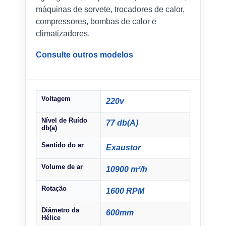
máquinas de sorvete, trocadores de calor,
compressores, bombas de calor e
climatizadores.
Consulte outros modelos
Voltagem
220v
Nível de Ruído
77 db(A)
db(a)
Sentido do ar
Exaustor
Volume de ar
10900 m³/h
Rotação
1600 RPM
Diâmetro da
600mm
Hélice