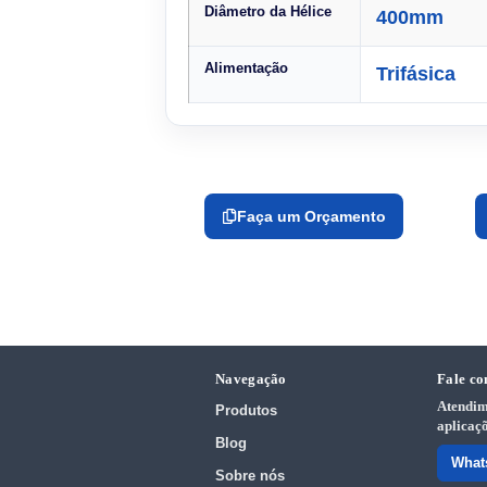
Diâmetro da Hélice
400mm
Alimentação
Trifásica
Faça um Orçamento
Navegação
Fale co
Atendim
Produtos
aplicaçõ
Blog
What
Sobre nós