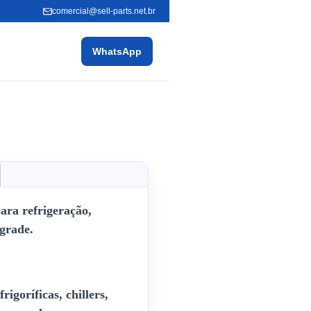
comercial@sell-parts.net.br
WhatsApp
ara refrigeração,
 grade.
igoríficas, chillers,