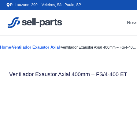
Ir para o conteúdo
R. Lauzane, 290 – Veleiros, São Paulo, SP
Noss
Home
Ventilador Exaustor Axial
/
/
Ventilador Exaustor Axial 400mm – FS/4-400 ET
Ventilador Exaustor Axial 400mm – FS/4-400 ET