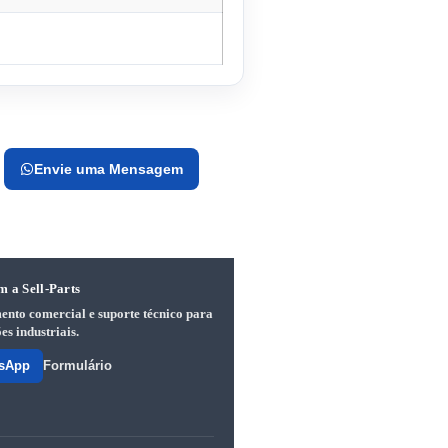
Envie uma Mensagem
m a Sell-Parts
ento comercial e suporte técnico para
es industriais.
sApp
Formulário