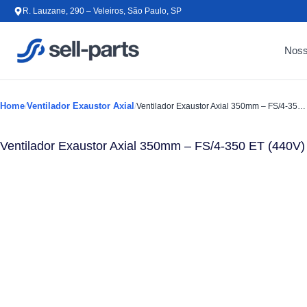
Ir para o conteúdo
R. Lauzane, 290 – Veleiros, São Paulo, SP
Noss
Home
Ventilador Exaustor Axial
/
/
Ventilador Exaustor Axial 350mm – FS/4-350 ET (440V)
Ventilador Exaustor Axial 350mm – FS/4-350 ET (440V)