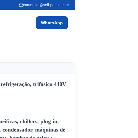
comercial@sell-parts.net.br
WhatsApp
refrigeração, trifásico 440V
íficas, chillers, plug-in,
, condensador, máquinas de