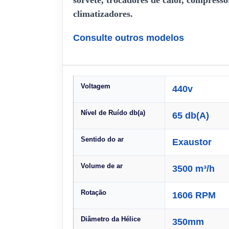
sorvete, trocadores de calor, compresso
climatizadores.
Consulte outros modelos
Voltagem
440v
Nível de Ruído db(a)
65 db(A)
Sentido do ar
Exaustor
Volume de ar
3500 m³/h
Rotação
1606 RPM
Diâmetro da Hélice
350mm