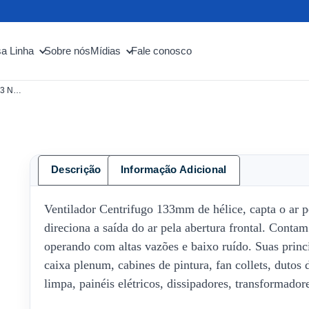
a Linha
Sobre nós
Mídias
Fale conosco
Ventilador Centrifugo 133mm – RF/4 133 N156
Descrição
Informação Adicional
Ventilador Centrifugo 133mm de hélice, capta o ar pe
direciona a saída do ar pela abertura frontal. Conta
operando com altas vazões e baixo ruído. Suas princi
caixa plenum, cabines de pintura, fan collets, dutos 
limpa, painéis elétricos, dissipadores, transformador