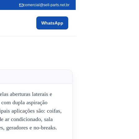
comercial@sell-parts.net.br
WhatsApp
las aberturas laterais e
m com dupla aspiração
pais aplicações são: coifas,
de ar condicionado, sala
es, geradores e no-breaks.