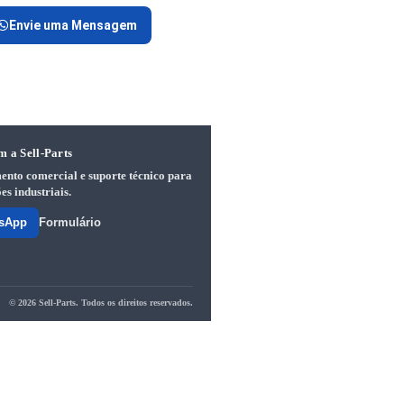
Envie uma Mensagem
m a Sell-Parts
ento comercial e suporte técnico para
es industriais.
sApp
Formulário
© 2026 Sell-Parts. Todos os direitos reservados.