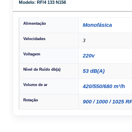
Modelo: RF/4 133 N156
Alimentação
Monofásica
Velocidades
3
Voltagem
220v
Nível de Ruído db(a)
53 dB(A)
Volume de ar
420/550/680 m³/h
Rotação
900 / 1000 / 1025 