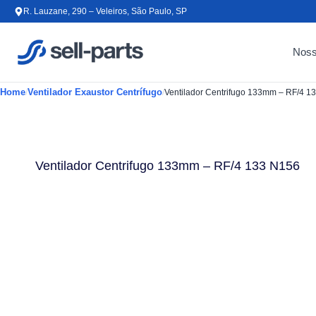
Ir para o conteúdo
R. Lauzane, 290 – Veleiros, São Paulo, SP
Noss
Home
Ventilador Exaustor Centrífugo
/
/
Ventilador Centrifugo 133mm – RF/4 133 N156