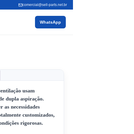
comercial@sell-parts.net.br
WhatsApp
ventilação usam
 de dupla aspiração.
r as necessidades
totalmente customizados,
ndições rigorosas.