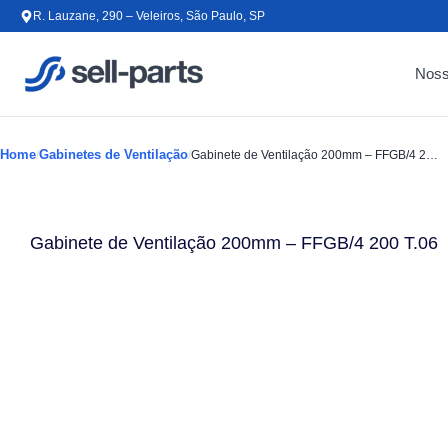
Ir para o conteúdo
R. Lauzane, 290 – Veleiros, São Paulo, SP
Noss
Home
Gabinetes de Ventilação
/
/
Gabinete de Ventilação 200mm – FFGB/4 200 T.06
Gabinete de Ventilação 200mm – FFGB/4 200 T.06