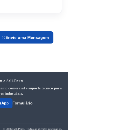
Envie uma Mensagem
m a Sell-Parts
ento comercial e suporte técnico para
es industriais.
sApp
Formulário
© 2026 Sell-Parts. Todos os direitos reservados.