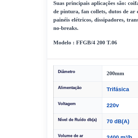
Suas principais aplicações são: coi
de pintura, fan collets, dutos de ar
painéis elétricos, dissipadores, tr
no-breaks.
Modelo : FFGB/4 200 T.06
Diâmetro
200mm
Alimentação
Trifásica
Voltagem
220v
Nível de Ruído db(a)
70 dB(A)
Volume de ar
2400 m³/h