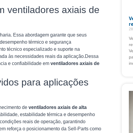
m ventiladores axiais de
V
r
28
enharia. Essa abordagem garante que seus
Ve
do desempenho térmico e segurança
re
to técnico especializado e suporte na
Ve
hada às necessidades reais da aplicação.Dessa
pa
in
ncia e confiabilidade em
ventiladores axiais de
vidos para aplicações
rnecimento de
ventiladores axiais de alta
abilidade, estabilidade térmica e desempenho
condições reais de operação, garantindo
m reforça o posicionamento da Sell-Parts como