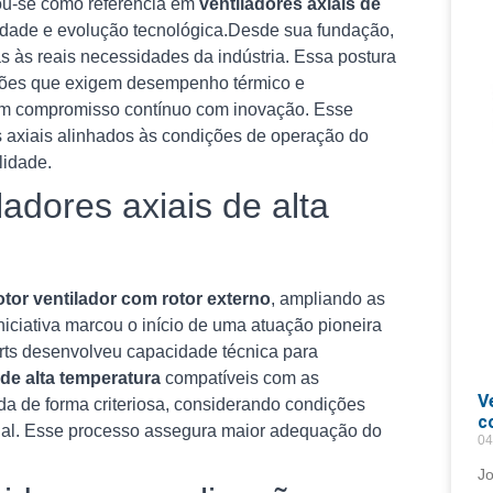
dou-se como referência em
ventiladores axiais de
lidade e evolução tecnológica.Desde sua fundação,
s às reais necessidades da indústria. Essa postura
cações que exigem desempenho térmico e
um compromisso contínuo com inovação. Esse
es axiais alinhados às condições de operação do
lidade.
adores axiais de alta
tor ventilador com rotor externo
, ampliando as
niciativa marcou o início de uma atuação pioneira
rts desenvolveu capacidade técnica para
 de alta temperatura
compatíveis com as
V
a de forma criteriosa, considerando condições
c
onal. Esse processo assegura maior adequação do
04
J