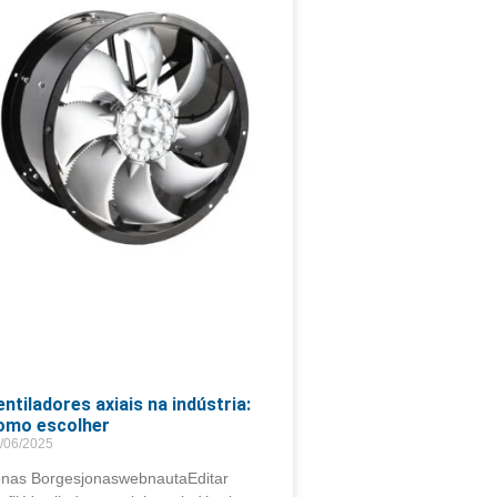
entiladores axiais na indústria:
omo escolher
/06/2025
onas BorgesjonaswebnautaEditar