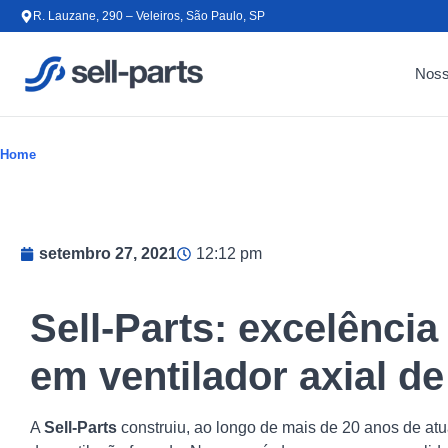
Ir para o conteúdo
R. Lauzane, 290 – Veleiros, São Paulo, SP
Noss
Home
setembro 27, 2021
12:12 pm
Sell-Parts: excelência
em ventilador axial de
A
Sell-Parts
construiu, ao longo de mais de 20 anos de atua