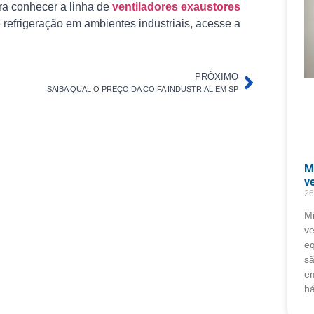
ara conhecer a linha de
ventiladores exaustores
 refrigeração em ambientes industriais, acesse a
PRÓXIMO
SAIBA QUAL O PREÇO DA COIFA INDUSTRIAL EM SP
M
v
26
Mi
ve
eq
sã
e
h